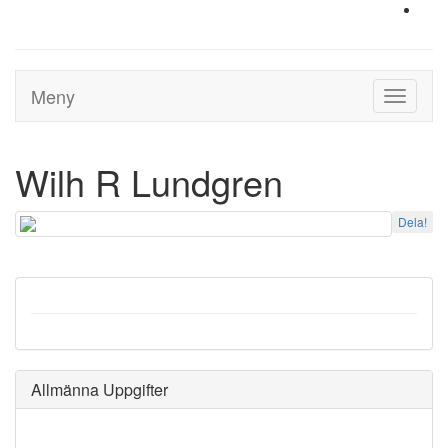
Meny
Toggle
navigati
Wilh R Lundgren
Dela!
Allmänna Uppgifter