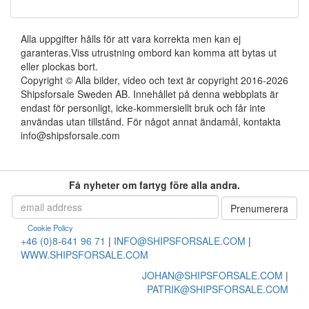
Alla uppgifter hålls för att vara korrekta men kan ej
garanteras.Viss utrustning ombord kan komma att bytas ut
eller plockas bort.
Copyright © Alla bilder, video och text är copyright 2016-2026
Shipsforsale Sweden AB. Innehållet på denna webbplats är
endast för personligt, icke-kommersiellt bruk och får inte
användas utan tillstånd. För något annat ändamål, kontakta
info@shipsforsale.com
Få nyheter om fartyg före alla andra.
Cookie Policy
+46 (0)8-641 96 71
|
INFO@SHIPSFORSALE.COM
|
WWW.SHIPSFORSALE.COM
JOHAN@SHIPSFORSALE.COM
|
PATRIK@SHIPSFORSALE.COM