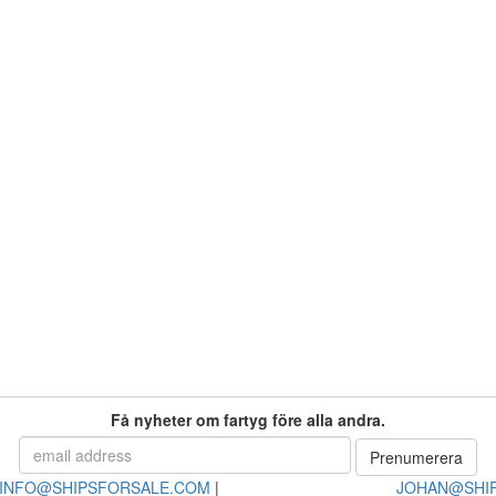
Få nyheter om fartyg före alla andra.
INFO@SHIPSFORSALE.COM
|
JOHAN@SHI