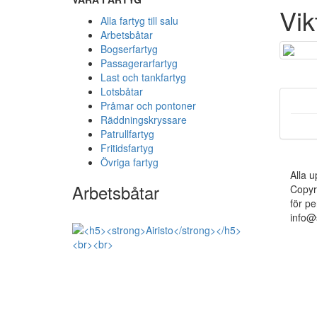
Vik
Alla fartyg till salu
Arbetsbåtar
Bogserfartyg
Passagerarfartyg
Last och tankfartyg
Lotsbåtar
Pråmar och pontoner
Räddningskryssare
Patrullfartyg
Fritidsfartyg
Övriga fartyg
Alla u
Arbetsbåtar
Copyr
för pe
info@