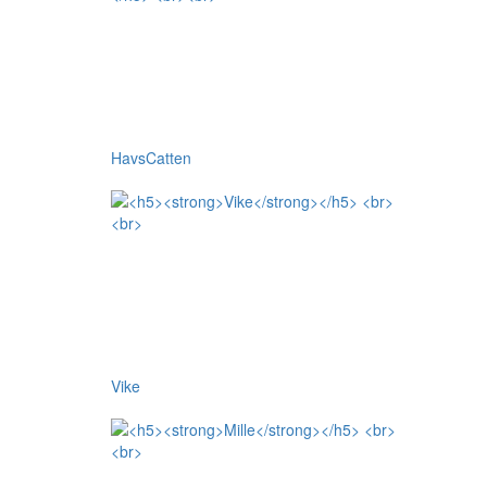
HavsCatten
Vike