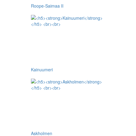
Roope-Saimaa II
Kainuumeri
Askholmen