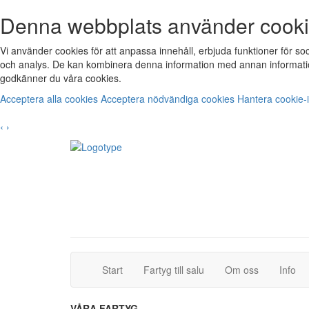
Denna webbplats använder cook
Vi använder cookies för att anpassa innehåll, erbjuda funktioner för s
och analys. De kan kombinera denna information med annan informatio
godkänner du våra cookies.
Acceptera alla cookies
Acceptera nödvändiga cookies
Hantera cookie-i
‹
›
(current)
(current)
Start
Fartyg till salu
Om oss
Info
VÅRA FARTYG