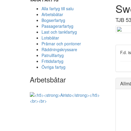
Sw
Alla fartyg till salu
Arbetsbåtar
TJB 5
Bogserfartyg
Passagerarfartyg
Last och tankfartyg
Lotsbåtar
Pråmar och pontoner
Räddningskryssare
F.d. i
Patrullfartyg
Fritidsfartyg
Övriga fartyg
Arbetsbåtar
Allm