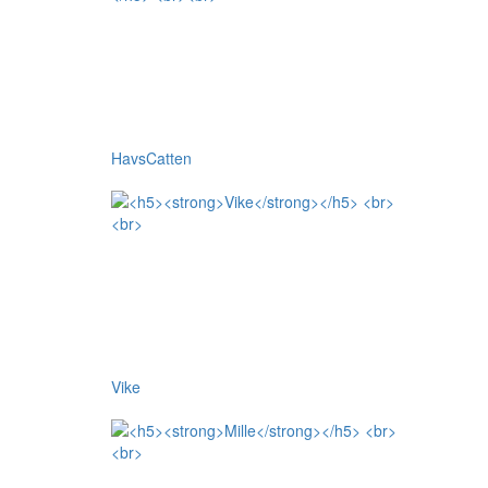
HavsCatten
Vike