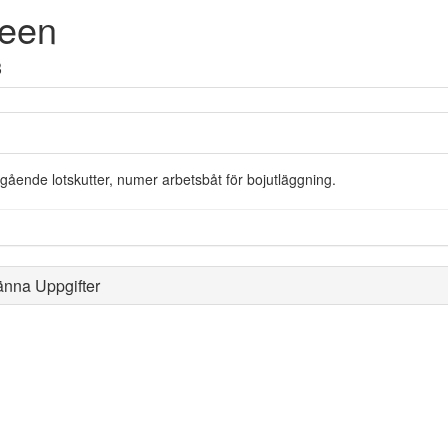
een
3
sgående lotskutter, numer arbetsbåt för bojutläggning.
änna Uppgifter