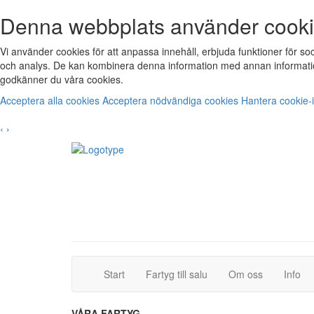
Denna webbplats använder cook
Vi använder cookies för att anpassa innehåll, erbjuda funktioner för s
och analys. De kan kombinera denna information med annan informatio
godkänner du våra cookies.
Acceptera alla cookies
Acceptera nödvändiga cookies
Hantera cookie-i
‹
›
(current)
(current)
Start
Fartyg till salu
Om oss
Info
VÅRA FARTYG