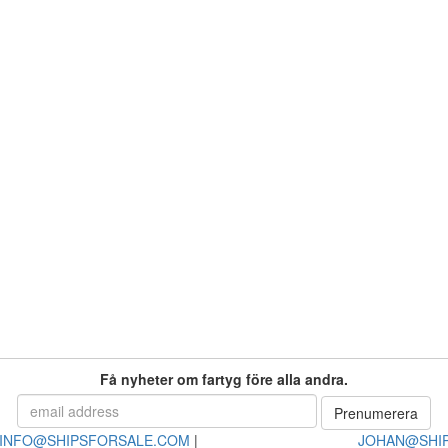
Få nyheter om fartyg före alla andra.
INFO@SHIPSFORSALE.COM
|
JOHAN@SHI