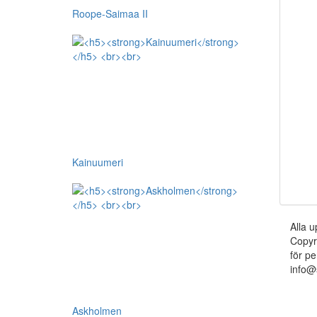
Roope-Saimaa II
Kainuumeri
Alla u
Copyr
för pe
info@
Askholmen