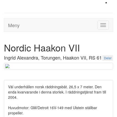
Meny
Toggle
navigati
Nordic Haakon VII
Ingrid Alexandra, Torungen, Haakon VII, RS 61
Dela!
Väl underhållen norsk räddningsbåt. 26,5 x 7 meter. Den
enda kvarvarande i denna storlek. I räddningstjänst fram till
2004.
Huvudmotor: GM/Detroit 16V-149 med Ulstein ställbar
propeller.