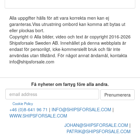
Alla uppgifter hålls för att vara korrekta men kan ej
garanteras.Viss utrustning ombord kan komma att bytas ut
eller plockas bort.
Copyright © Alla bilder, video och text är copyright 2016-2026
Shipsforsale Sweden AB. Innehållet på denna webbplats är
endast för personligt, icke-kommersiellt bruk och får inte
användas utan tillstånd. För något annat ändamål, kontakta
info@shipsforsale.com
Få nyheter om fartyg före alla andra.
Cookie Policy
+46 (0)8-641 96 71
|
INFO@SHIPSFORSALE.COM
|
WWW.SHIPSFORSALE.COM
JOHAN@SHIPSFORSALE.COM
|
PATRIK@SHIPSFORSALE.COM