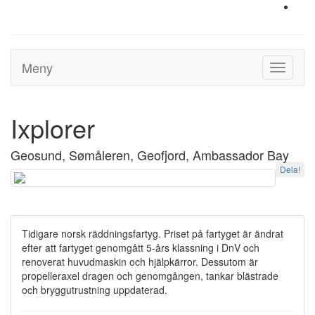
Meny
Toggle
navigati
Ixplorer
Geosund, Sømåleren, Geofjord, Ambassador Bay
Dela!
Tidigare norsk räddningsfartyg. Priset på fartyget är ändrat
efter att fartyget genomgått 5-års klassning i DnV och
renoverat huvudmaskin och hjälpkärror. Dessutom är
propelleraxel dragen och genomgången, tankar blästrade
och bryggutrustning uppdaterad.