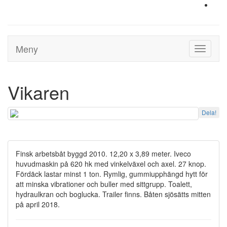
Meny
Toggle
navigati
Vikaren
Dela!
Finsk arbetsbåt byggd 2010. 12,20 x 3,89 meter. Iveco
huvudmaskin på 620 hk med vinkelväxel och axel. 27 knop.
Fördäck lastar minst 1 ton. Rymlig, gummiupphängd hytt för
att minska vibrationer och buller med sittgrupp. Toalett,
hydraulkran och boglucka. Trailer finns. Båten sjösätts mitten
på april 2018.