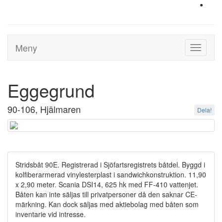
Meny
Toggle
navigati
Eggegrund
90-106, Hjälmaren
Dela!
Stridsbåt 90E. Registrerad i Sjöfartsregistrets båtdel. Byggd i
kolfiberarmerad vinylesterplast i sandwichkonstruktion. 11,90
x 2,90 meter. Scania DSI14, 625 hk med FF-410 vattenjet.
Båten kan inte säljas till privatpersoner då den saknar CE-
märkning. Kan dock säljas med aktiebolag med båten som
inventarie vid intresse.