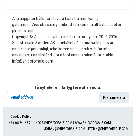
Alla uppgifter hålls för att vara korrekta men kan ej
garanteras.Viss utrustning ombord kan komma att bytas ut eller
plockas bort.
Copyright © Alla bilder, video och text är copyright 2016-2026
Shipsforsale Sweden AB. Innehållet på denna webbplats är
endast för personligt, icke-kommersiellt bruk och får inte
användas utan tillstånd. För något annat ändamål, kontakta
info@shipsforsale.com
Få nyheter om fartyg före alla andra.
Cookie Policy
+46 (0)8-641 96 71
|
INFO@SHIPSFORSALE.COM
|
WWW.SHIPSFORSALE.COM
JOHAN@SHIPSFORSALE.COM
|
PATRIK@SHIPSFORSALE.COM