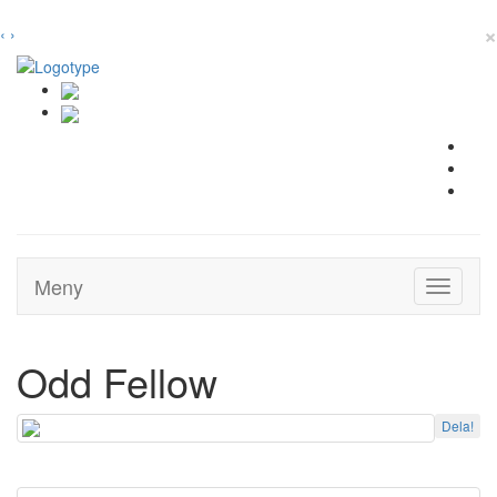
×
‹
›
Meny
Toggle
navigati
Odd Fellow
Dela!