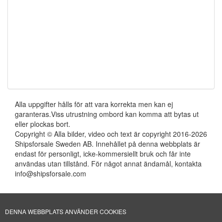
Alla uppgifter hålls för att vara korrekta men kan ej
garanteras.Viss utrustning ombord kan komma att bytas ut
eller plockas bort.
Copyright © Alla bilder, video och text är copyright 2016-2026
Shipsforsale Sweden AB. Innehållet på denna webbplats är
endast för personligt, icke-kommersiellt bruk och får inte
användas utan tillstånd. För något annat ändamål, kontakta
info@shipsforsale.com
Få nyheter om fartyg före alla andra.
DENNA WEBBPLATS ANVÄNDER COOKIES