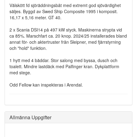
Välskött fd sjöräddningsbåt med extremt god sjövärdighet
säljes. Byggd av Swed Ship Composite 1995 i komposit.
16,17 x 5,16 meter. GT 40.
2 x Scania DSI14 på 497 kW styck. Maskinerna strypta vid
ca 85%. Marschfart ca. 20 knop. 2024/25 installerades bland
annat för- och aktertruster från Sleipner, med fjärrstyrning
och "hold" funktion.
1 hytt med 4 bäddar. Stor salong med byssa, dusch och
toalett. Mindre lastdäck med Palfinger kran. Dykplattform
med stege.
Odd Fellow kan inspekteras i Arendal.
Allmänna Uppgifter